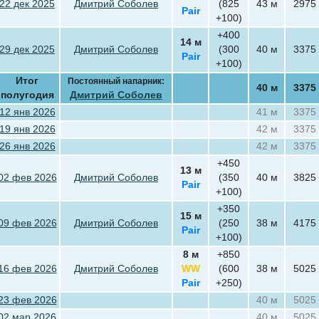
22 дек 2025
Дмитрий Соболев
(825
43 м
2975
Pair
+100)
+400
14 м
29 дек 2025
Дмитрий Соболев
(300
40 м
3375
Pair
+100)
Итог
Постоянный напарник:
40 м
3375
полугодия
Дмитрий Соболев
12 янв 2026
41 м
3375
19 янв 2026
42 м
3375
26 янв 2026
42 м
3375
+450
13 м
02 фев 2026
Дмитрий Соболев
(350
40 м
3825
Pair
+100)
+350
15 м
09 фев 2026
Дмитрий Соболев
(250
38 м
4175
Pair
+100)
8 м
+850
16 фев 2026
Дмитрий Соболев
WW
(600
38 м
5025
Pair
+250)
23 фев 2026
40 м
5025
02 мар 2026
40 м
5025