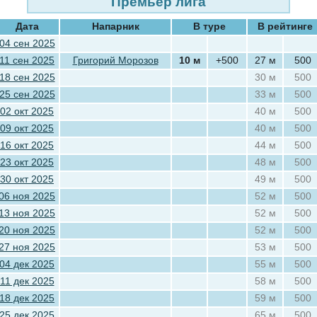
Премьер лига
Дата
Напарник
В туре
В рейтинге
04 сен 2025
11 сен 2025
Григорий Морозов
10 м
+500
27 м
500
18 сен 2025
30 м
500
25 сен 2025
33 м
500
02 окт 2025
40 м
500
09 окт 2025
40 м
500
16 окт 2025
44 м
500
23 окт 2025
48 м
500
30 окт 2025
49 м
500
06 ноя 2025
52 м
500
13 ноя 2025
52 м
500
20 ноя 2025
52 м
500
27 ноя 2025
53 м
500
04 дек 2025
55 м
500
11 дек 2025
58 м
500
18 дек 2025
59 м
500
25 дек 2025
65 м
500