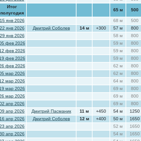
Итог
65 м
500
полугодия
15 янв 2026
68 м
500
22 янв 2026
Дмитрий Соболев
14 м
+300
57 м
800
29 янв 2026
58 м
800
05 фев 2026
59 м
800
12 фев 2026
59 м
800
19 фев 2026
59 м
800
26 фев 2026
62 м
800
05 мар 2026
62 м
800
12 мар 2026
64 м
800
19 мар 2026
69 м
800
26 мар 2026
69 м
800
02 апр 2026
69 м
800
09 апр 2026
Дмитрий Пасманик
11 м
+450
54 м
1250
16 апр 2026
Дмитрий Соболев
12 м
+400
50 м
1650
23 апр 2026
52 м
1650
30 апр 2026
54 м
1650