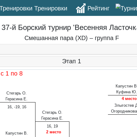
Тренировки
Рейтинг
37-й Борский турнир 'Весенняя Ласточк
Смешанная пара (XD) – группа F
Этап 1
а
c 1 по 8
Капустин В
Куфина Ю.
Стегарь О.
4 место
Герасина Е.
Злыгостев Д
16, -19, 16
Огородникова
Стегарь О.
Герасина Е.
16, 19
2 место
Капустин В.