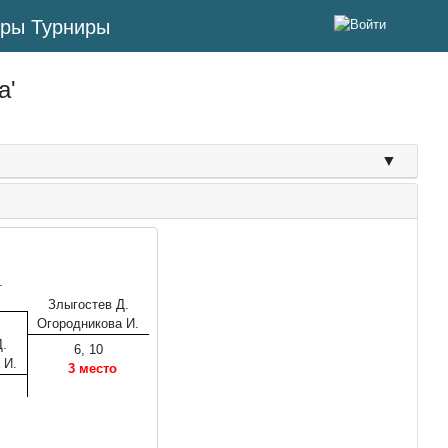
Турниры
а'
.
Злыгостев Д.
Огородникова И.
.
6, 10
 И.
3 место