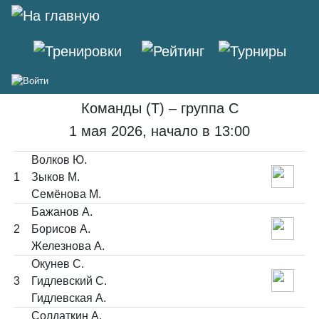
37-й Борский турнир 'Весенняя
Ласточка'
Команды (T) – группа C
1 мая 2026, начало в 13:00
Волков Ю.
1
Зыков М.
Семёнова М.
Бажанов А.
2
Борисов А.
Железнова А.
Окунев С.
3
Гидлевский С.
Гидлевская А.
Солдаткин А.