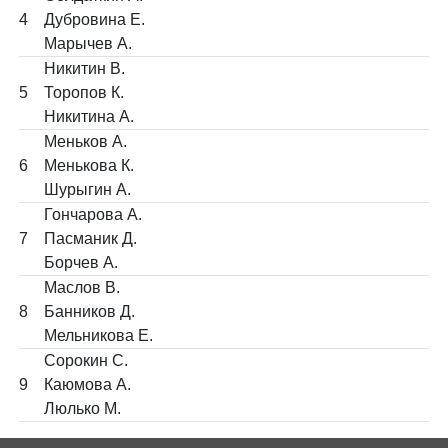
4
Дубровина Е.
Марычев А.
Никитин В.
5
Торопов К.
Никитина А.
Меньков А.
6
Менькова К.
Шурыгин А.
Гончарова А.
7
Пасманик Д.
Борчев А.
Маслов В.
8
Банников Д.
Мельникова Е.
Сорокин С.
9
Каюмова А.
Люлько М.