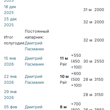
2025
18 дек
31 м
2000
2025
25 дек
32 м
2000
2025
Постоянный
Итог
напарник:
32 м
2000
полугодия
Дмитрий
Пасманик
+550
15 янв
Дмитрий
11 м
(450
30 м
2550
2026
Пасманик
Pair
+100)
+600
22 янв
Дмитрий
10 м
(500
28 м
3150
2026
Пасманик
Pair
+100)
29 янв
28 м
3150
2026
+700
05 фев
Дмитрий
8 м
(600
26 м
3850