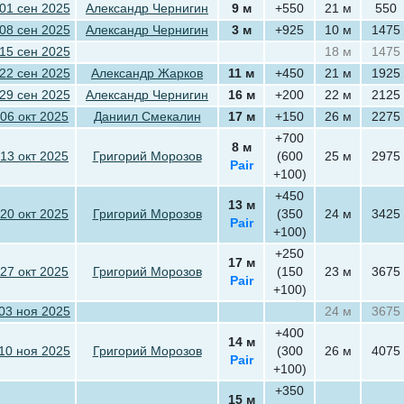
01 сен 2025
Александр Чернигин
9 м
+550
21 м
550
08 сен 2025
Александр Чернигин
3 м
+925
10 м
1475
15 сен 2025
18 м
1475
22 сен 2025
Александр Жарков
11 м
+450
21 м
1925
29 сен 2025
Александр Чернигин
16 м
+200
22 м
2125
06 окт 2025
Даниил Смекалин
17 м
+150
26 м
2275
+700
8 м
13 окт 2025
Григорий Морозов
(600
25 м
2975
Pair
+100)
+450
13 м
20 окт 2025
Григорий Морозов
(350
24 м
3425
Pair
+100)
+250
17 м
27 окт 2025
Григорий Морозов
(150
23 м
3675
Pair
+100)
03 ноя 2025
24 м
3675
+400
14 м
10 ноя 2025
Григорий Морозов
(300
26 м
4075
Pair
+100)
+350
15 м