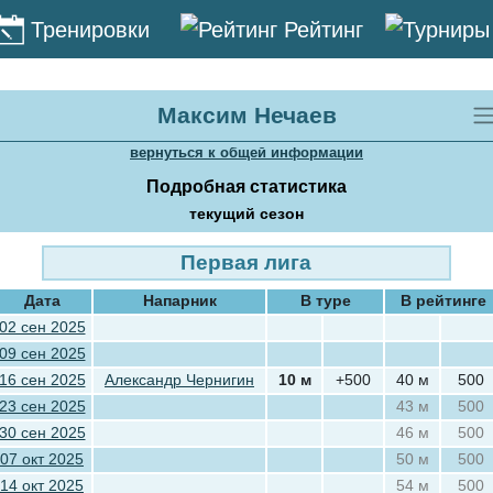
Тренировки
Рейтинг
Максим Нечаев
вернуться к общей информации
Подробная статистика
текущий сезон
Первая лига
Дата
Напарник
В туре
В рейтинге
02 сен 2025
09 сен 2025
16 сен 2025
Александр Чернигин
10 м
+500
40 м
500
23 сен 2025
43 м
500
30 сен 2025
46 м
500
07 окт 2025
50 м
500
14 окт 2025
54 м
500