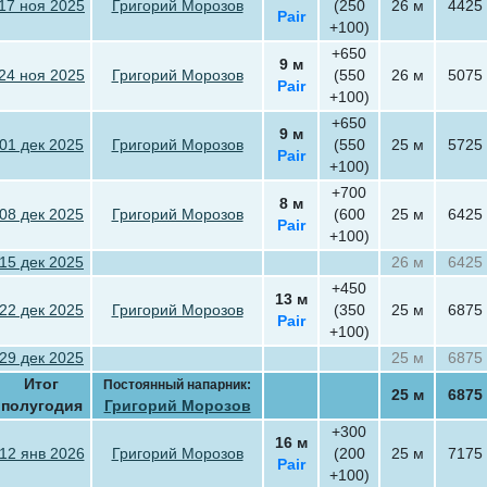
17 ноя 2025
Григорий Морозов
(250
26 м
4425
Pair
+100)
+650
9 м
24 ноя 2025
Григорий Морозов
(550
26 м
5075
Pair
+100)
+650
9 м
01 дек 2025
Григорий Морозов
(550
25 м
5725
Pair
+100)
+700
8 м
08 дек 2025
Григорий Морозов
(600
25 м
6425
Pair
+100)
15 дек 2025
26 м
6425
+450
13 м
22 дек 2025
Григорий Морозов
(350
25 м
6875
Pair
+100)
29 дек 2025
25 м
6875
Итог
Постоянный напарник:
25 м
6875
полугодия
Григорий Морозов
+300
16 м
12 янв 2026
Григорий Морозов
(200
25 м
7175
Pair
+100)