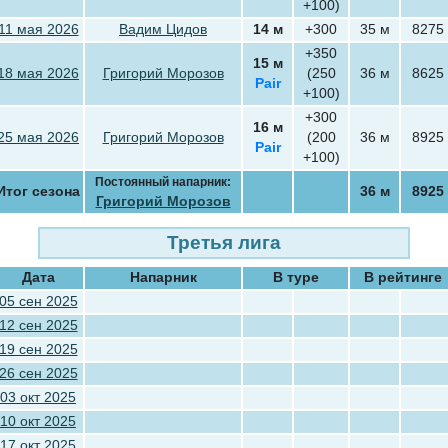
+100)
11 мая 2026
Вадим Цидов
14 м
+300
35 м
8275
+350
15 м
18 мая 2026
Григорий Морозов
(250
36 м
8625
Pair
+100)
+300
16 м
25 мая 2026
Григорий Морозов
(200
36 м
8925
Pair
+100)
Постоянный напарник:
Итог сезона
36 м
8925
Григорий Морозов
Третья лига
Дата
Напарник
В туре
В рейтинге
05 сен 2025
12 сен 2025
19 сен 2025
26 сен 2025
03 окт 2025
10 окт 2025
17 окт 2025