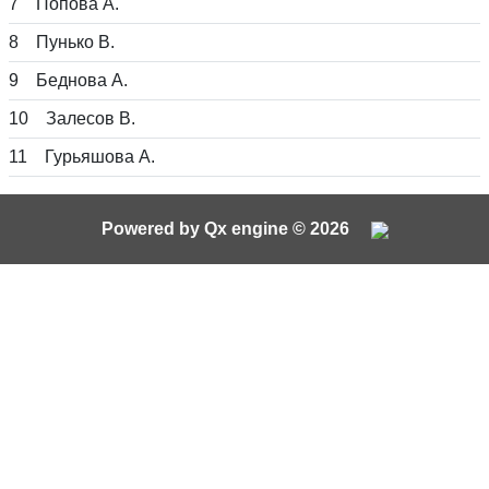
7
Попова А.
8
Пунько В.
9
Беднова А.
10
Залесов В.
11
Гурьяшова А.
Powered by Qx engine © 2026