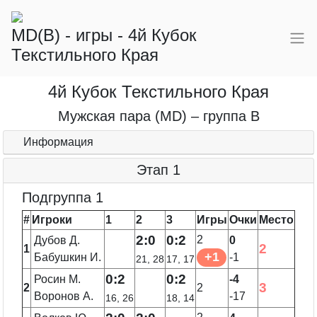
MD(B) - игры - 4й Кубок
Текстильного Края
4й Кубок Текстильного Края
Мужская пара (MD) – группа B
Информация
Этап 1
Подгруппа 1
#
Игроки
1
2
3
Игры
Очки
Место
2:0
0:2
2
Дубов Д.
0
2
1
+1
Бабушкин И.
-1
21, 28
17, 17
0:2
0:2
Росин М.
-4
3
2
2
Воронов А.
-17
16, 26
18, 14