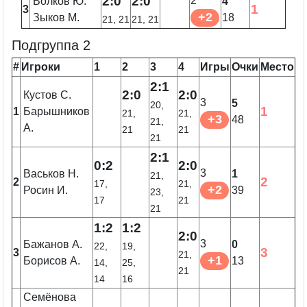
2:0
2:0
2
Волков Ю.
4
1
3
+2
Зыков М.
18
21, 21
21, 21
Подгруппа 2
#
Игроки
1
2
3
4
Игры
Очки
Место
2:1
2:0
2:0
Кустов С.
3
5
20,
1
1
Барышников
21,
21,
+3
48
21,
А.
21
21
21
2:1
0:2
2:0
3
Васьков Н.
1
21,
2
2
17,
21,
+2
Росин И.
39
23,
17
21
21
1:2
1:2
2:0
3
Бажанов А.
0
22,
19,
3
3
21,
+1
Борисов А.
13
14,
25,
21
14
16
Семёнова