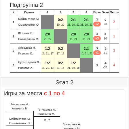
Подгруппа 2
#
Игроки
1
2
3
4
Игры
Очки
Место
Маймистова М.
0:2
2:1
2:1
3
0
2
1
+2
20
Омельченко Ю.
19, 20
21, 19, 21
21, 19, 21
Шомова И.
2:0
2:0
2:0
3
6
1
2
+3
26
Новоселова М.
21, 22
21, 21
21, 21
Лебедева Н.
1:2
0:2
2:1
3
-2
3
3
+1
-12
Исупова К.
12, 21, 17
17, 18
16, 21, 21
Пустозёрова Л.
1:2
0:2
1:2
-4
4
4
3
-34
Рябкова А.
14, 21, 13
11, 16
21, 15, 16
Этап 2
Игры за места
c 1 по 4
Гончарова А.
Уколкина М.
Гончарова А.
Уколкина М.
Маймистова М.
11, 7
Омельченко Ю.
Гончарова А.
Уколкина М.