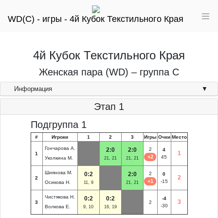
WD(C) - игры - 4й Кубок Текстильного Края
4й Кубок Текстильного Края
Женская пара (WD) – группа C
Информация
Этап 1
Подгруппа 1
#
Игроки
1
2
3
Игры
Очки
Место
Гончарова А.
2:0
2:0
2
4
1
1
+2
45
Уколкина М.
21, 21
21, 21
Шиянова М.
0:2
2:0
2
0
2
2
+1
-15
Осикова Н.
11, 9
21, 21
Чистякова Н.
0:2
0:2
-4
3
3
2
-30
Волкова Е.
9, 10
16, 19